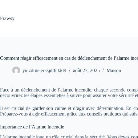
Passer
au
contenu
Frawsy
Comment réagir efficacement en cas de déclenchement de l’alarme incen
yiqzdrueierksjdfhjkkl9
août 27, 2025
Maison
Face à un déclenchement de l’alarme incendie, chaque seconde compte. 
découvrirez les étapes essentielles à suivre pour assurer votre sécurité et
Il est crucial de garder son calme et d’agir avec détermination. En c
Préparez-vous à agir efficacement grâce aux conseils pratiques qui suiv
Importance de l’Alarme Incendie
L’alarme incendie joue un rôle crucial dans la sécurité. Vous devez com