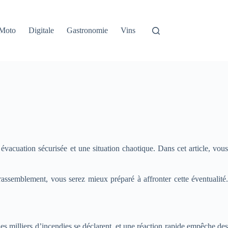
Moto
Digitale
Gastronomie
Vins
acuation sécurisée et une situation chaotique. Dans cet article, vous
rassemblement, vous serez mieux préparé à affronter cette éventualité.
s milliers d’incendies se déclarent, et une réaction rapide empêche des