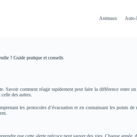
Animaux
Auto-
die ? Guide pratique et conseils
Savoir comment réagir rapidement peut faire la différence entre un év
 celle des autres.
omprenant les protocoles d’évacuation et en connaissant les points de 
ent.
prendre que cette alerte précoce peut sauver des vies. Chaque année, de