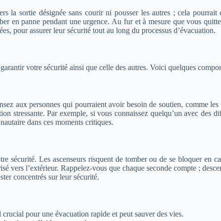
rs la sortie désignée sans courir ni pousser les autres ; cela pourrait 
tomber en panne pendant une urgence. Au fur et à mesure que vous quitt
es, pour assurer leur sécurité tout au long du processus d’évacuation.
arantir votre sécurité ainsi que celle des autres. Voici quelques compor
Pensez aux personnes qui pourraient avoir besoin de soutien, comme les 
tion stressante. Par exemple, si vous connaissez quelqu’un avec des dif
unautaire dans ces moments critiques.
tre sécurité. Les ascenseurs risquent de tomber ou de se bloquer en cas 
écurisé vers l’extérieur. Rappelez-vous que chaque seconde compte ; desc
ter concentrés sur leur sécurité.
 crucial pour une évacuation rapide et peut sauver des vies.