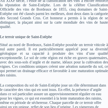
Au XIXe siècle, l’essor de la classification des vins a encore renforcé
la réputation de Saint-Estèphe. Lors de la célèbre Classification
Officielle des vins de Bordeaux de 1855, cinq domaines de Saint-
Estèphe ont été classés parmi les meilleurs, dont deux dans la catégorie
des Second Grands Crus. Cet honneur a permis à la région de se
distinguer, la plaçant ainsi sur la carte mondiale des vins de haute
qualité.
Le terroir unique de Saint-Estèphe
Situé au nord de Bordeaux, Saint-Estèphe possède un terroir viticole à
nul autre pareil. Il est particulièrement apprécié pour sa diversité
géologique et sa capacité à produire des vins d’une qualité
exceptionnelle. Le sol de cette région est riche en graves quaternaires,
avec des sous-sols d’argile et de marne, idéaux pour la cultivation des
vignes. Ces conditions uniques créent une aération naturelle du sol, ce
qui permet un drainage efficace et favorable à une maturation optimale
des raisins.
La composition du sol de Saint-Estèphe joue un rôle déterminant dans
le caractère des vins qui en sont issus. En effet, la présence d’argile
dans ce sol particulier assure un approvisionnement régulier en eau
pour les vignes, ce qui est essentiel à la lente maturation des raisins,
même en période de sécheresse. Chaque parcelle de ce terroir offre
ainsi un vin unique, reflet de son lieu d’origine. Les vignerons de