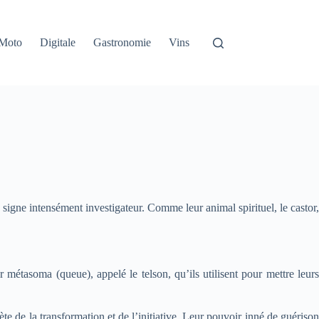
Moto
Digitale
Gastronomie
Vins
e signe intensément investigateur. Comme leur animal spirituel, le castor,
 métasoma (queue), appelé le telson, qu’ils utilisent pour mettre leurs
ète de la transformation et de l’initiative. Leur pouvoir inné de guérison