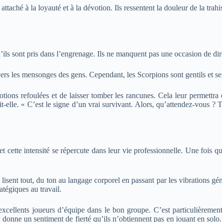
aché à la loyauté et à la dévotion. Ils ressentent la douleur de la trahis
ls sont pris dans l’engrenage. Ils ne manquent pas une occasion de dire
ers les mensonges des gens. Cependant, les Scorpions sont gentils et sens
tions refoulées et de laisser tomber les rancunes. Cela leur permettra d
t-elle. « C’est le signe d’un vrai survivant. Alors, qu’attendez-vous ?
et cette intensité se répercute dans leur vie professionnelle. Une fois q
 lisent tout, du ton au langage corporel en passant par les vibrations gé
atégiques au travail.
’excellents joueurs d’équipe dans le bon groupe. C’est particulièremen
ur donne un sentiment de fierté qu’ils n’obtiennent pas en jouant en sol