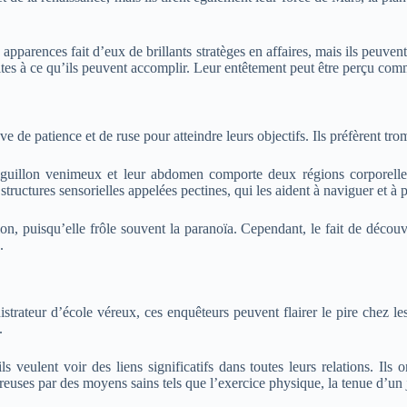
 apparences fait d’eux de brillants stratèges en affaires, mais ils peuvent
mites à ce qu’ils peuvent accomplir. Leur entêtement peut être perçu comm
 de patience et de ruse pour atteindre leurs objectifs. Ils préfèrent tro
aiguillon venimeux et leur abdomen comporte deux régions corporelle
tructures sensorielles appelées pectines, qui les aident à naviguer et à 
ion, puisqu’elle frôle souvent la paranoïa. Cependant, le fait de décou
.
trateur d’école véreux, ces enquêteurs peuvent flairer le pire chez les
.
veulent voir des liens significatifs dans toutes leurs relations. Ils o
ureuses par des moyens sains tels que l’exercice physique, la tenue d’un