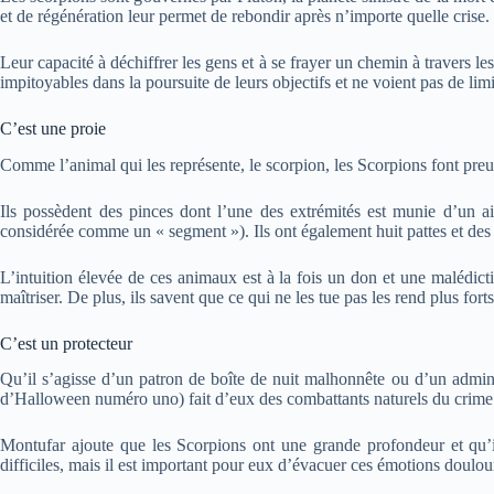
et de régénération leur permet de rebondir après n’importe quelle crise.
Leur capacité à déchiffrer les gens et à se frayer un chemin à travers les
impitoyables dans la poursuite de leurs objectifs et ne voient pas de li
C’est une proie
Comme l’animal qui les représente, le scorpion, les Scorpions font preuve
Ils possèdent des pinces dont l’une des extrémités est munie d’un 
considérée comme un « segment »). Ils ont également huit pattes et des s
L’intuition élevée de ces animaux est à la fois un don et une malédict
maîtriser. De plus, ils savent que ce qui ne les tue pas les rend plus forts
C’est un protecteur
Qu’il s’agisse d’un patron de boîte de nuit malhonnête ou d’un adminis
d’Halloween numéro uno) fait d’eux des combattants naturels du crime
Montufar ajoute que les Scorpions ont une grande profondeur et qu’ils 
difficiles, mais il est important pour eux d’évacuer ces émotions doulo