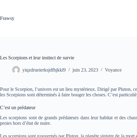
Passer
au
contenu
Frawsy
Les Scorpions et leur instinct de survie
yiqzdrueierksjdfhjkkl9
juin 23, 2023
Voyance
Pour le Scorpion, l’univers est un lieu mystérieux. Dirigé par Pluton, ce
les Scorpions sont déterminés à faire bouger les choses. C’est particul
C’est un prédateur
Les scorpions sont de grands prédateurs dans leur habitat et des chass
proies hors d’état de nuire.
Les scorpions sont gouvernés par Pluton, la planète sinistre de la mort e